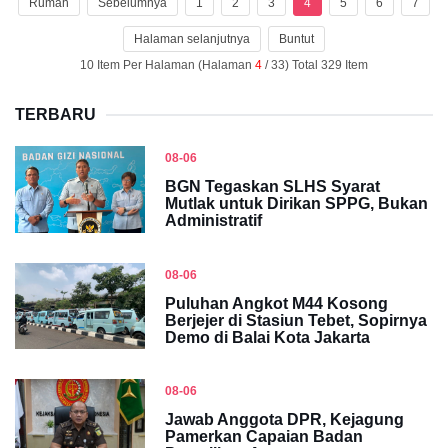
Rumah
Sebelumnya
1
2
3
4
5
6
7
Halaman selanjutnya
Buntut
10 Item Per Halaman (Halaman
4
/ 33) Total 329 Item
TERBARU
08-06
BGN Tegaskan SLHS Syarat
Mutlak untuk Dirikan SPPG, Bukan
Administratif
08-06
Puluhan Angkot M44 Kosong
Berjejer di Stasiun Tebet, Sopirnya
Demo di Balai Kota Jakarta
08-06
Jawab Anggota DPR, Kejagung
Pamerkan Capaian Badan