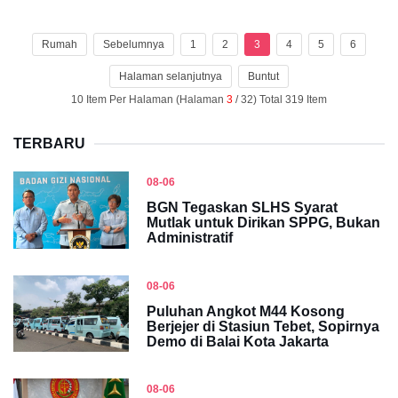
Rumah
Sebelumnya
1
2
3
4
5
6
Halaman selanjutnya
Buntut
10 Item Per Halaman (Halaman
3
/ 32) Total 319 Item
TERBARU
08-06
BGN Tegaskan SLHS Syarat
Mutlak untuk Dirikan SPPG, Bukan
Administratif
08-06
Puluhan Angkot M44 Kosong
Berjejer di Stasiun Tebet, Sopirnya
Demo di Balai Kota Jakarta
08-06