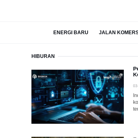
ENERGI BARU
JALAN KOMERS
HIBURAN
P
K
03
In
ko
te