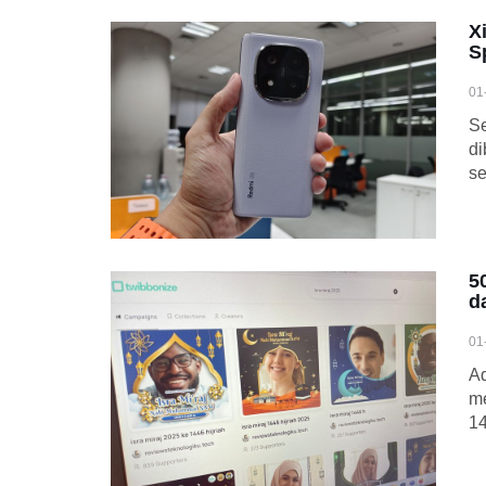
X
S
01
Se
di
se
5
d
01
Ad
me
14