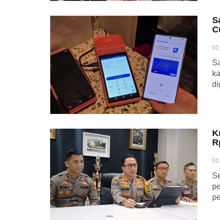
S
C
01
S
ka
di
K
R
01
Se
pe
pe