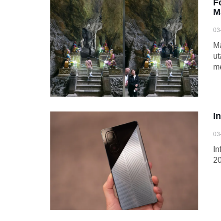
F
M
03
Ma
ut
me
I
03
I
20