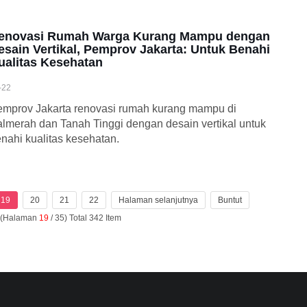
enovasi Rumah Warga Kurang Mampu dengan
esain Vertikal, Pemprov Jakarta: Untuk Benahi
ualitas Kesehatan
-22
mprov Jakarta renovasi rumah kurang mampu di
lmerah dan Tanah Tinggi dengan desain vertikal untuk
nahi kualitas kesehatan.
19
20
21
22
Halaman selanjutnya
Buntut
n (Halaman
19
/ 35) Total 342 Item