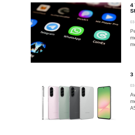
4
S
03
Pe
me
me
3
03
A
me
A5