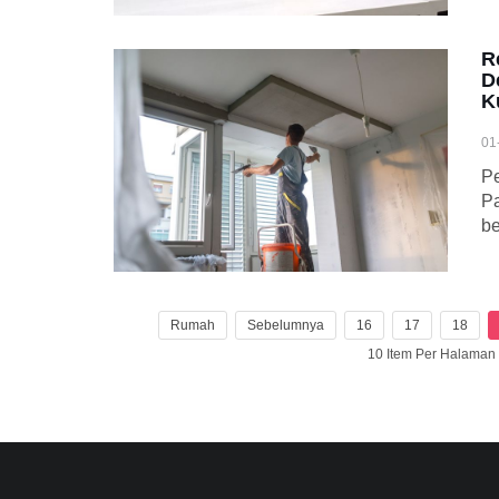
R
D
K
01
Pe
Pa
be
Rumah
Sebelumnya
16
17
18
10 Item Per Halama