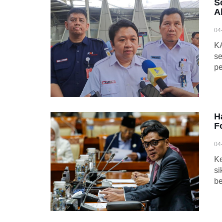
S
A
04
KA
se
pe
H
F
04
Ke
si
be