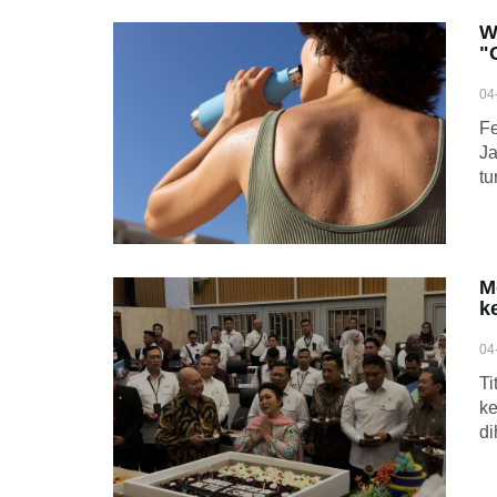
W
"
04
Fe
Ja
tu
M
k
04
Ti
ke
di