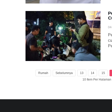
P
C
04
Pe
cu
Pe
Rumah
Sebelumnya
13
14
15
10 Item Per Halama