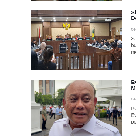
S
D
04
Sa
b
me
B
M
04
BG
Ev
p