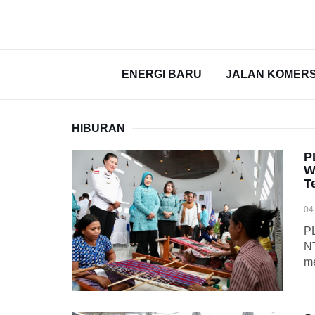
ENERGI BARU
JALAN KOMERS
HIBURAN
P
W
T
04
PL
NT
m