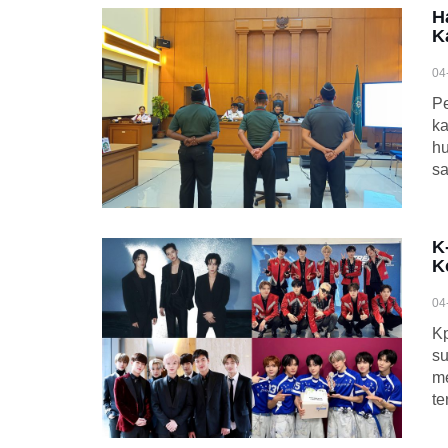
H
K
04
Pe
k
hu
sa
K
K
04
Kp
su
me
te