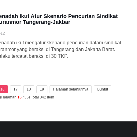
enadah Ikut Atur Skenario Pencurian Sindikat
uranmor Tangerang-Jakbar
-12
nadah ikut mengatur skenario pencurian dalam sindikat
ranmor yang beraksi di Tangerang dan Jakarta Barat.
laku tercatat beraksi di 30 TKP.
16
17
18
19
Halaman selanjutnya
Buntut
n (Halaman
16
/ 35) Total 342 Item