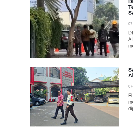
D
T
S
07
DP
Al
me
S
A
07
Fi
me
di