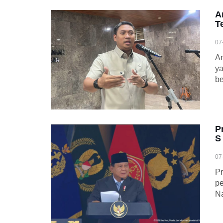
A
T
07
An
ya
be
P
S
07
Pr
pe
N