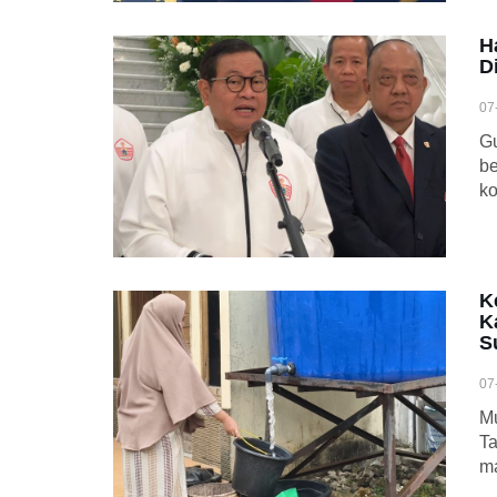
H
D
07
Gu
be
ko
K
K
S
07
M
T
ma