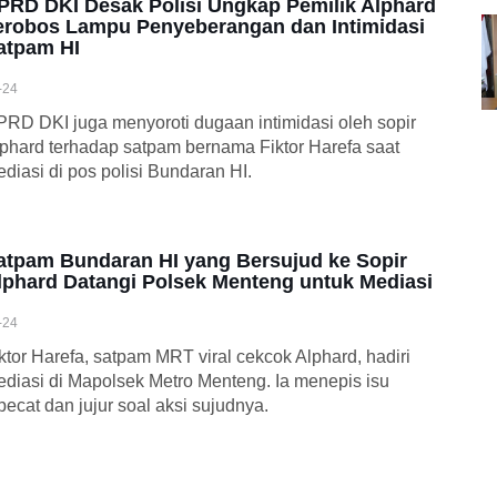
PRD DKI Desak Polisi Ungkap Pemilik Alphard
erobos Lampu Penyeberangan dan Intimidasi
atpam HI
-24
RD DKI juga menyoroti dugaan intimidasi oleh sopir
phard terhadap satpam bernama Fiktor Harefa saat
diasi di pos polisi Bundaran HI.
atpam Bundaran HI yang Bersujud ke Sopir
lphard Datangi Polsek Menteng untuk Mediasi
-24
ktor Harefa, satpam MRT viral cekcok Alphard, hadiri
diasi di Mapolsek Metro Menteng. Ia menepis isu
pecat dan jujur soal aksi sujudnya.