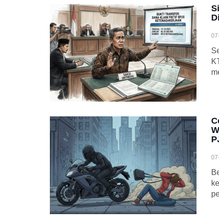
S
D
07
Se
KT
me
C
W
P
07
Be
ke
pe