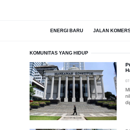
ENERGI BARU
JALAN KOMERS
KOMUNITAS YANG HIDUP
P
H
07
MK
ni
di