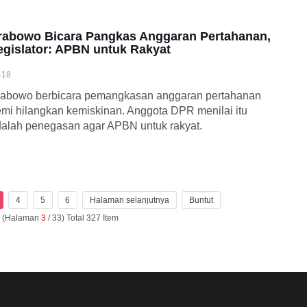
rabowo Bicara Pangkas Anggaran Pertahanan,
egislator: APBN untuk Rakyat
-18
rabowo berbicara pemangkasan anggaran pertahanan
mi hilangkan kemiskinan. Anggota DPR menilai itu
alah penegasan agar APBN untuk rakyat.
4
5
6
Halaman selanjutnya
Buntut
n (Halaman
3
/ 33) Total 327 Item