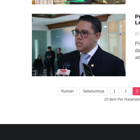
P
L
07
P
de
ad
Rumah
Sebelumnya
1
2
3
10 Item Per Halama