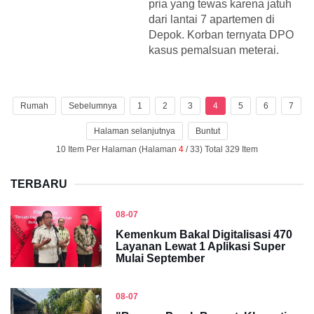
pria yang tewas karena jatuh
dari lantai 7 apartemen di
Depok. Korban ternyata DPO
kasus pemalsuan meterai.
Rumah
Sebelumnya
1
2
3
4
5
6
7
Halaman selanjutnya
Buntut
10 Item Per Halaman (Halaman
4
/ 33) Total 329 Item
TERBARU
08-07
Kemenkum Bakal Digitalisasi 470
Layanan Lewat 1 Aplikasi Super
Mulai September
08-07